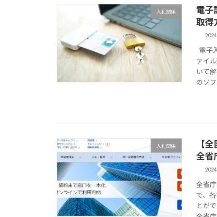
電子
入札関係
取得
202
電子入
ァイル
いて解
のソフト
【全
入札関係
全省
202
全省庁
で、各
とがで
全省庁