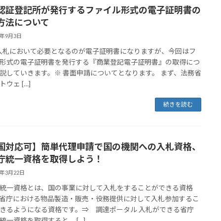
認証登記所が発行するファイル形式の電子証明書の
方法について
4年9月3日
札において必要となるのが電子証明書になりますが、今回はフ
形式の電子証明書を発行する『商業登記電子証明書』の取得につ
説していきます。※ 書面申請についてとなります。 まず、法務省
ウェ […]
続きを読む
国対応可】簡単代理申請で国の機関への入札資格、
庁統一資格を取得しよう！
4年3月22日
統一資格とは、国の事業に対して入札をすることができる資格
省庁における物品製造・販売・役務提供に対して入札参加するこ
きるようになる資格です。⇒ 調達ポータル 入札ができる省庁
統一資格を取得すると、 […]