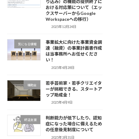
り込み）の機能の提供終了に
おける対応策について（エッ
クスサーバーからGoogle
Workspaceへの移行）
2025年12月24日
事業拡大に向けた事業資金調
気になる情報
達（融資）の事業計画書作成
は当事務所へお任せくださ
い！
2025年4月28日
若手芸術家・若手クリエイタ
補助金
ーが挑戦できる、スタートア
ップ助成金！
2025年4月9日
判断能力が低下したり、認知
終活支援
症になった場合に備えるため
の任意後見制度について
2025年3月31日