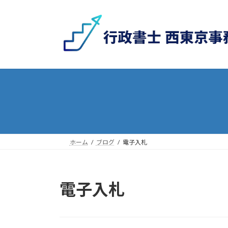
コ
ナ
ン
ビ
テ
ゲ
ン
ー
ツ
シ
へ
ョ
ス
ン
キ
に
ッ
移
プ
動
ホーム
ブログ
電子入札
電子入札