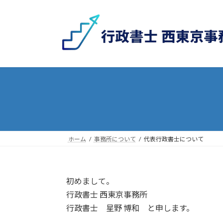
コ
ナ
ン
ビ
テ
ゲ
ン
ー
ツ
シ
へ
ョ
ス
ン
キ
に
ッ
移
プ
動
ホーム
事務所について
代表行政書士について
初めまして。
行政書士 西東京事務所
行政書士 星野 博和 と申します。