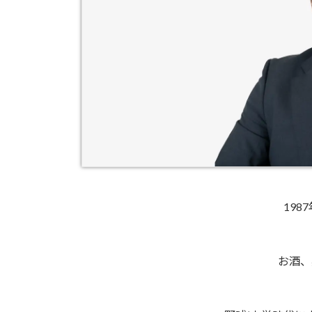
198
お酒、