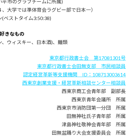
小平市のクラブチームに所属)
４、大学では準体育会ラグビー部で日本一）
ベストタイム3:50:38)
好きなもの
ン、ウィスキー、日本酒)、麺類
東京都行政書士会 第17081301号
東京都行政書士会田無支部 市民相談員
認定経営革新等支援機関 ID：108713003614
西東京創業支援・経営革新相談センター相談員
西東京商工会青年部 副部長
西東京青年会議所 所属
西東京市消防団第一分団 所属
田無神社氏子青年部 所属
津島神社敬神会青年部 所属
田無盆踊り大会支援委員会 所属