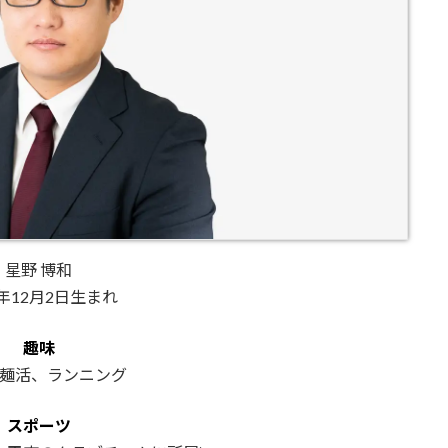
星野 博和
7年12月2日生まれ
趣味
麺活、ランニング
スポーツ