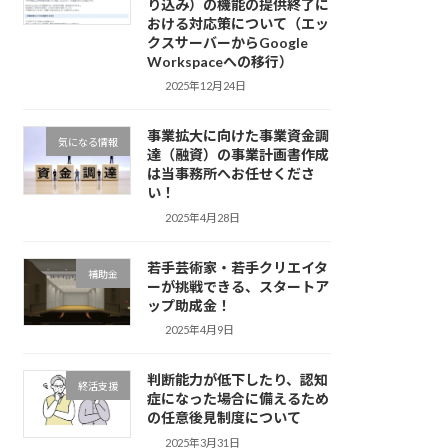
り込み）の機能の提供終了に
おける対応策について（エッ
クスサーバーからGoogle
Workspaceへの移行）
2025年12月24日
事業拡大に向けた事業資金調
気になる情報
達（融資）の事業計画書作成
は当事務所へお任せくださ
い！
2025年4月28日
若手芸術家・若手クリエイタ
補助金
ーが挑戦できる、スタートア
ップ助成金！
2025年4月9日
判断能力が低下したり、認知
終活支援
症になった場合に備えるため
の任意後見制度について
2025年3月31日