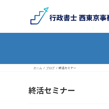
コ
ナ
ン
ビ
テ
ゲ
ン
ー
ツ
シ
へ
ョ
ス
ン
キ
に
ッ
移
プ
動
ホーム
ブログ
終活セミナー
終活セミナー