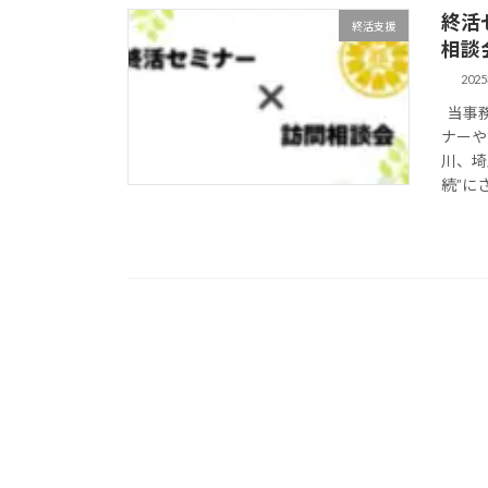
終活
終活支援
相談
202
当事務
ナーや
川、埼
続”に