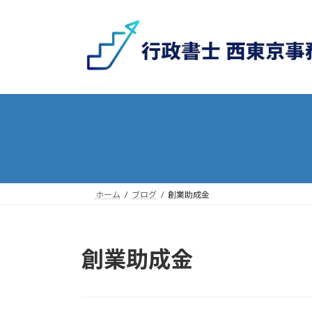
コ
ナ
ン
ビ
テ
ゲ
ン
ー
ツ
シ
へ
ョ
ス
ン
キ
に
ッ
移
プ
動
ホーム
ブログ
創業助成金
創業助成金