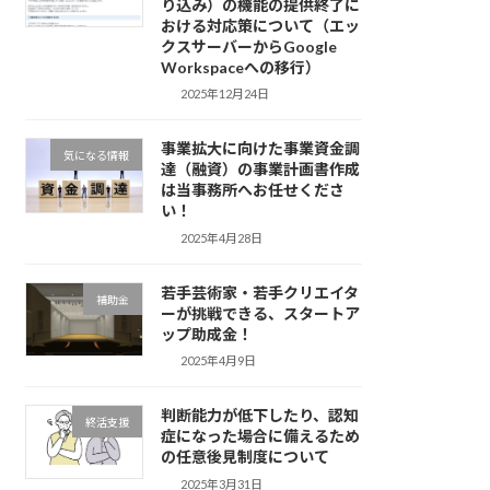
り込み）の機能の提供終了に
おける対応策について（エッ
クスサーバーからGoogle
Workspaceへの移行）
2025年12月24日
事業拡大に向けた事業資金調
気になる情報
達（融資）の事業計画書作成
は当事務所へお任せくださ
い！
2025年4月28日
若手芸術家・若手クリエイタ
補助金
ーが挑戦できる、スタートア
ップ助成金！
2025年4月9日
判断能力が低下したり、認知
終活支援
症になった場合に備えるため
の任意後見制度について
2025年3月31日