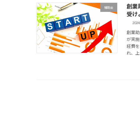
創業
補助金
受け
202
創業助
が実施
経費を
れ、上